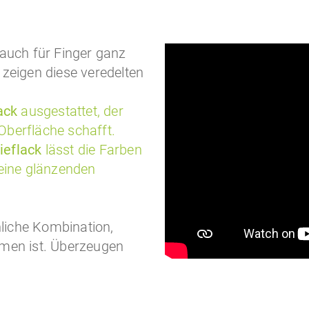
 auch für Finger ganz
zeigen diese veredelten
ack
ausgestattet, der
berfläche schafft.
ieflack
lässt die Farben
seine glänzenden
liche Kombination,
mmen ist. Überzeugen