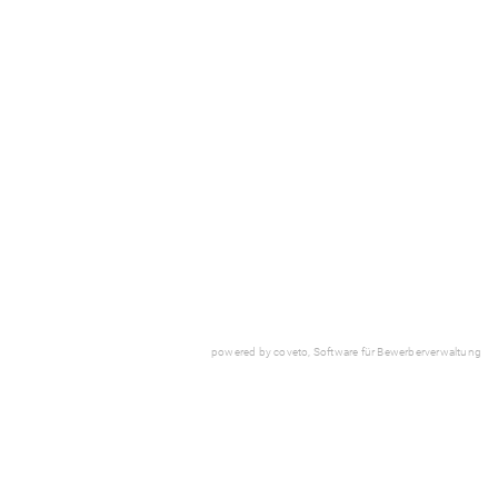
powered by coveto, Software für Bewerberverwaltung