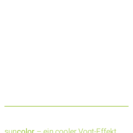
sun
color
– ein cooler Vogt-Effekt