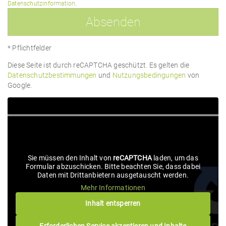
lasse
Datenschutzinformation
.
dieses
Feld
leer.
* Pflichtfelder
Diese Seite ist durch reCAPTCHA geschützt. Es gelten die
Datenschutzbestimmungen
und
Nutzungsbedingungen
von
Google.
Sie müssen den Inhalt von
reCAPTCHA
laden, um das
Formular abzuschicken. Bitte beachten Sie, dass dabei
Daten mit Drittanbietern ausgetauscht werden.
Mehr Informationen
Inhalt entsperren
Erforderlichen Service akzeptieren und Inhalte