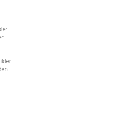
ler
en
ilder
den