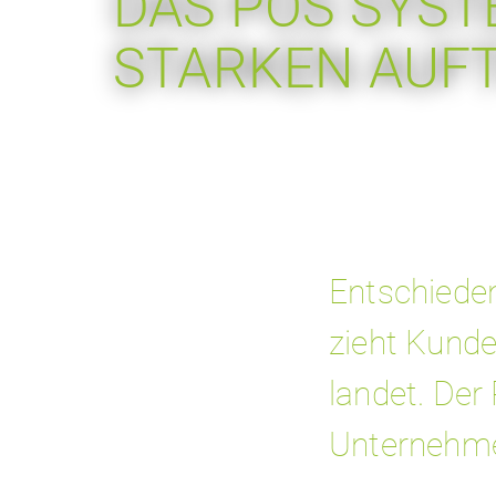
DAS POS SYST
STARKEN AUFT
Entschiede
zieht Kunde
landet. Der
Unternehme