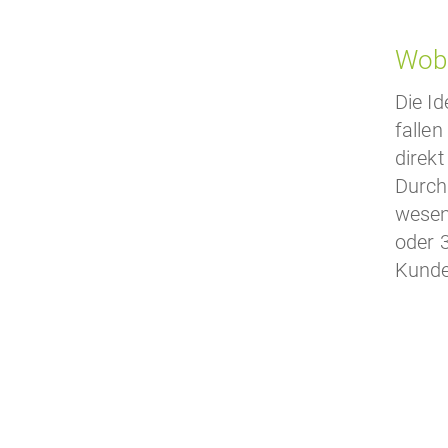
Wob
Die I
falle
direkt
Durch 
wesent
oder 
Kunde