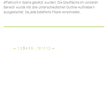
effektvoll in Szene gesetzt wurden. Die Glasfläche im vorderen
Bereich wurde mit drei unterschiedlichen Outline-Aufklebern
ausgestattet. Da jede belieferte Filiale verschieden...
←
1
2
3
4
5
6
…
10
11
12
→