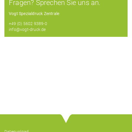
Fragen? Sprechen Sie uns an.
Vogt Spezialdruck Zentrale
+49 (0) 5602 9389-0
info@vogt-druck.de
Datenupload