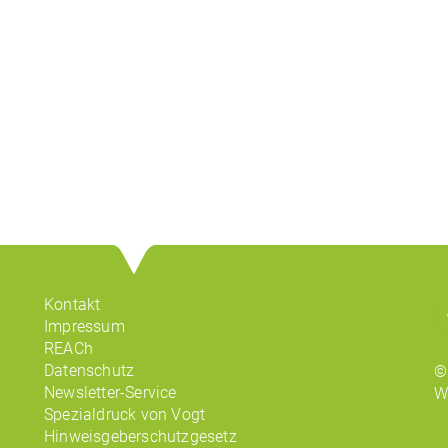
Kontakt
Impressum
REACh
Datenschutz
©
Newsletter-Service
W
Spezialdruck von Vogt
Hinweisgeberschutzgesetz