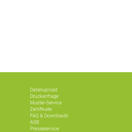
Datenupload
Druckanfrage
Muster-Service
Zertifikate
FAQ & Downloads
AGB
Presseservice