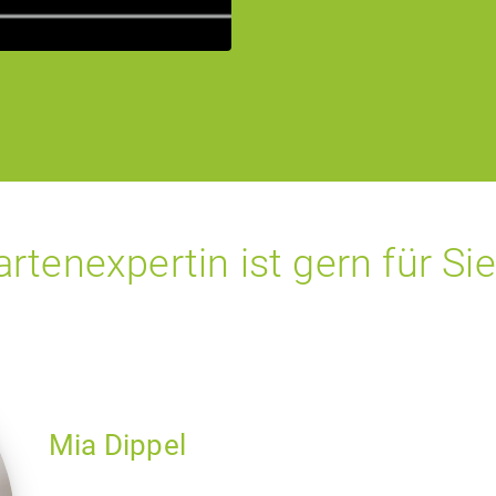
tenexpertin ist gern für Sie
Mia Dippel