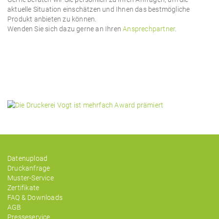
aktuelle Situation einschätzen und Ihnen das bestmögliche
Produkt anbieten zu können.
Wenden Sie sich dazu gerne an Ihren
Ansprechpartner
.
Datenupload
Druckanfrage
Muster-Service
Zertifikate
FAQ & Downloads
AGB
Presseservice