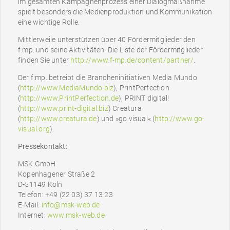
im gesamten Kampagnenprozess einer Dialogmaßnahme
spielt besonders die Medienproduktion und Kommunikation
eine wichtige Rolle.
Mittlerweile unterstützen über 40 Fördermitglieder den
f:mp. und seine Aktivitäten. Die Liste der Fördermitglieder
finden Sie unter
http://www.f-mp.de/content/partner/
.
Der f:mp. betreibt die Brancheninitiativen Media Mundo
(
http://www.MediaMundo.biz
), PrintPerfection
(
http://www.PrintPerfection.de
), PRINT digital!
(
http://www.print-digital.biz
) Creatura
(
http://www.creatura.de
) und »go visual« (
http://www.go-
visual.org
).
Pressekontakt:
MSK GmbH
Kopenhagener Straße 2
D-51149 Köln
Telefon: +49 (22 03) 37 13 23
E-Mail:
info@msk-web.de
Internet:
www.msk-web.de